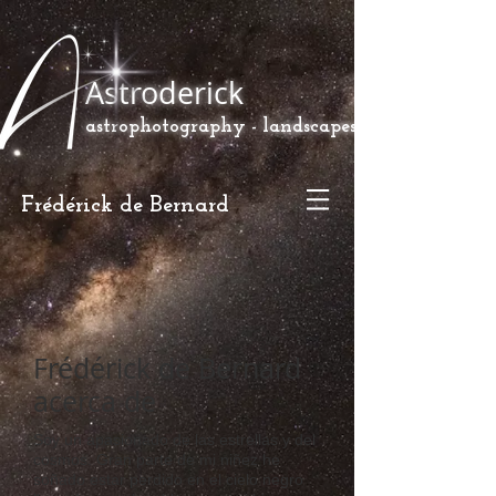
Astroderick
astrophotography - landscapes
Frédérick de Bernard
Frédérick de Bernard
acerca de
Soy un apasionado de las estrellas y del
cosmos. Gran parte de mi niñez he
soñado estar perdido en el cielo negro